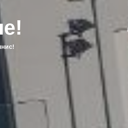
е!
ннис!