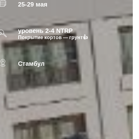
25-29 мая
уровень 2-4 NTRP
Покрытие кортов — грунт👍
Стамбул