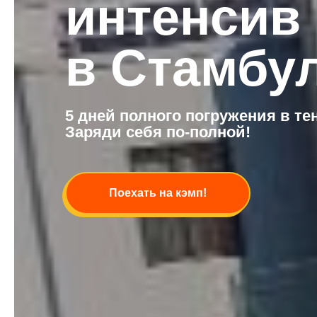
интенсив
в Стамбул
5 дней полного погружения в те
Заряди себя по-полной!
Поехать на кэмп!