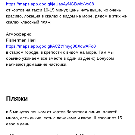
https://maps.app.goo.gl/jeUasAyNGBwbxVx68
от кортов на такси 10-15 минут, цены чуть выше, но очень
красиво, локация в скалах с видом на море, рядом в этих же
скалах классный пляж
Атмосферно:
Fisherman Hari
https://maps.app.goo.gl/ACZtYmyg98XqwAFo8
в старом городе, в крепости с видом на море. Там мы
обычно ужинаем все вместе в один из дней:) Бонусом
наливают домашние настойки.
Пляжи
в 5 минутах пешком от кортов береговая линия, пляжей
много, есть дикие, есть с лежаками и кафе. Шезлонг от 15
евро в день.