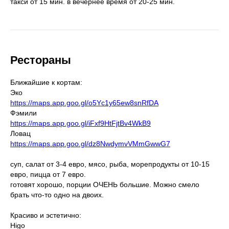
такси от 15 мин. в вечернее время от 20-25 мин.
Рестораны
Ближайшие к кортам:
Эко
https://maps.app.goo.gl/o5Yc1y65ew8snRfDA
Фэмили
https://maps.app.goo.gl/iFxf9HtFjtBv4WkB9
Ловац
https://maps.app.goo.gl/dz8NwdymvVMmGwwG7
суп, салат от 3-4 евро, мясо, рыба, морепродукты от 10-15
евро, пицца от 7 евро.
готовят хорошо, порции ОЧЕНЬ большие. Можно смело
брать что-то одно на двоих.
Красиво и эстетично:
Higo