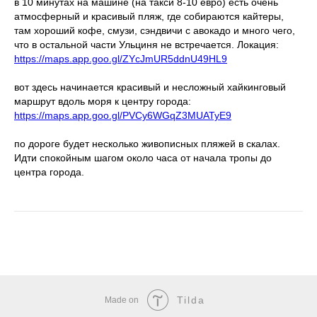
в 10 минутах на машине (на такси 8-10 евро) есть очень
атмосферный и красивый пляж, где собираются кайтеры,
там хороший кофе, смузи, сэндвичи с авокадо и много чего,
что в остальной части Ульциня не встречается. Локация:
https://maps.app.goo.gl/ZYcJmUR5ddnU49HL9
вот здесь начинается красивый и несложный хайкинговый
маршрут вдоль моря к центру города:
https://maps.app.goo.gl/PVCy6WGqZ3MUATyE9
по дороге будет несколько живописных пляжей в скалах.
Идти спокойным шагом около часа от начала тропы до
центра города.
Tilda
Made on