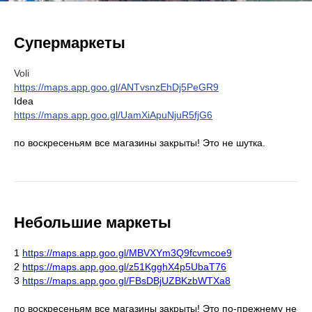
Супермаркеты
Voli
https://maps.app.goo.gl/ANTvsnzEhDj5PeGR9
Idea
https://maps.app.goo.gl/UamXiApuNjuR5fjG6
по воскресеньям все магазины закрыты! Это не шутка.
Небольшие маркеты
1
https://maps.app.goo.gl/MBVXYm3Q9fcvmcoe9
2
https://maps.app.goo.gl/z51KgghX4p5UbaT76
3
https://maps.app.goo.gl/FBsDBjUZBKzbWTXa8
по воскресеньям все магазины закрыты! Это по-прежнему не